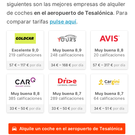
siguientes son las mejores empresas de alquiler
de coches
en el aeropuerto de Tesalónica
. Para
comparar tarifas
pulse aquí
.
Excelente 9,0
Muy buena 8,9
Muy buena 8,8
219 calificaciones
248 calificaciones
20 calificaciones
57 € – 117 €
por día
34 € – 168 €
por día
57 € – 317 €
por día
Muy buena 8,8
Muy buena 8,7
Muy buena 8,7
385 calificaciones
289 calificaciones
64 calificaciones
33 € – 50 €
por día
33 € – 50 €
por día
34 € – 51 €
por día
Alquile un coche en el aeropuerto de Tesalónica